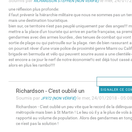
Soumis par
le mer, 24/01/2
RICHARDSON STEPHEN (NON VÉRIFIÉ)
une réflexion plus profonde:
il faut prévenir la hiérarchie militaire que nous ne sommes pas un ter
mais une destination touristique.
bien sur, ce territoire n'est pas peuplé uniquement par des anges!!! ma
mettre a la place d'un touriste qui arrive en partie française, sa premi
gendarmes avec des armes lourdes , des tenues de combat qui vont 
sortie de plage ou qui patrouille sur la plage. rien de bien rassurant a
on pourrait rêver d'une vraie police de proximité genre Miami ou Cali
brigade en bermuda et vélo qui peuvent sourire aussi a une clientèle
est encore a ce jour le nerf de notre économie!!c est déjà tout cassé 
alors en plus les rambo!!!!
Richardson - C'est oublié un
SIGNALER CE C
Soumis par
le mer, 24/01/2018 - 05:0
JF972 (NON VÉRIFIÉ)
Richardson - C'est oublié un peu vite que le record de la délinqua
métropole mais bien à St Martin ! Le lieu où il y a le plus de vols
rapporté au volume de population. Alors des gendarmes en ton
ce n'est pas la solution !