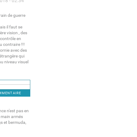
018 - 02:34
rain de guerre
is il faut se
ère vision , des
contrôle en
u contraire !!!
fornie avec des
 étrangère qui
au niveau visuel
OMMENTAIRE
8
nce n'est pas en
 à main armés
gs et bermuda,