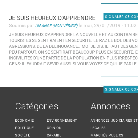
JE SUIS HEUREUX D'APPRENDRE
SIGNALER CE C
Soumis par
le mar, 29/01/2019 - 11:02
UN ANGE (NON VÉRIFIÉ)
JE SUIS HEUREUX D'APPRENDRE LA NOUVELLE ET AU CONTRAIRE,
TOURISTES SE SENTIRAIENT EN SECURITE. LE RAZ LE BOL DES VO
AGRESSIONS, DE LA DELINQUANCE...MOI JE DIS, IL FAUT DES G
PEU PARTOUT. ON SE SENTIRAIT BEAUCOUP PLUS EN SECURITE. 
INCIVILITES D'UNE PARTIE DE LA POPULATION EN PLUS IRRESPE
GENS: IL FAUDRAIT SEVIR AUSSI.SI VOUS VOYEZ DE QUI JE PARLE !!!
SIGNALER CE C
Catégories
Annonces
ECONOMIE
ENVIRONNEMENT
ANNONCES JUDICIAIRES ET
POLITIQUE
OPINION
LÉGALES
SOCIÉTÉ
CARAÏBE
MARCHÉS PUBLICS