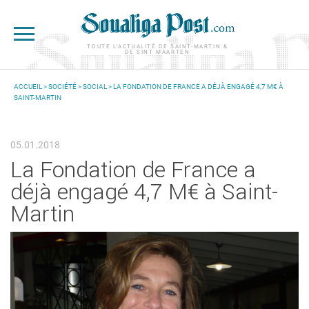
Aller au contenu principal
TOUTE L'ACTUALITÉ DE SAINT-MARTIN &
DE SINT MAARTEN
ACCUEIL
>
SOCIÉTÉ
>
SOCIAL
> LA FONDATION DE FRANCE A DÉJÀ ENGAGÉ 4,7 M€ À
SAINT-MARTIN
VOUS ÊTES ICI
05.01.2018
La Fondation de France a
déjà engagé 4,7 M€ à Saint-
Martin