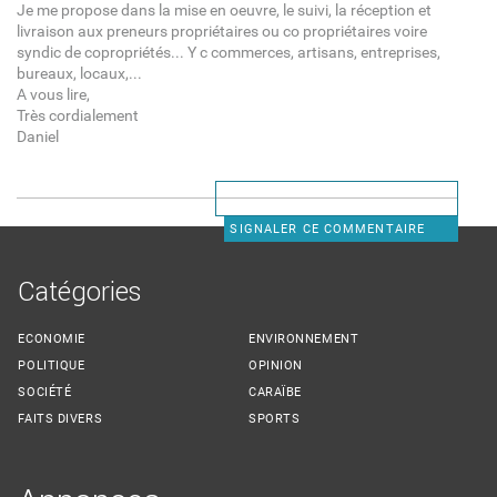
Je me propose dans la mise en oeuvre, le suivi, la réception et
livraison aux preneurs propriétaires ou co propriétaires voire
syndic de copropriétés... Y c commerces, artisans, entreprises,
bureaux, locaux,...
A vous lire,
Très cordialement
Daniel
SIGNALER CE COMMENTAIRE
Catégories
ECONOMIE
ENVIRONNEMENT
POLITIQUE
OPINION
SOCIÉTÉ
CARAÏBE
FAITS DIVERS
SPORTS