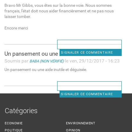
Bravo Mr Gibbs, vous êtes sur la bonne voie. Nous sommes
français, l'état doit nous aider financièrement et ne pas nous
laisser tomber.
Encore merci
Un pansement ou une aide
SIGNALER CE COMMENTAIRE
Soumis par
le ven, 29/12/2017 - 16:23
BABA (NON VÉRIFIÉ)
Un pansement ou une aide inutile et déguisée.
SIGNALER CE COMMENTAIRE
Catégories
ECONOMIE
ENVIRONNEMENT
POLITIQUE
OPINION