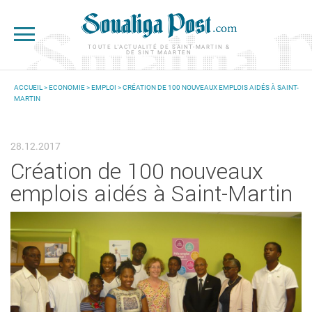
Aller au contenu principal
TOUTE L'ACTUALITÉ DE SAINT-MARTIN &
DE SINT MAARTEN
ACCUEIL
>
ECONOMIE
>
EMPLOI
> CRÉATION DE 100 NOUVEAUX EMPLOIS AIDÉS À SAINT-
MARTIN
VOUS ÊTES ICI
28.12.2017
Création de 100 nouveaux
emplois aidés à Saint-Martin