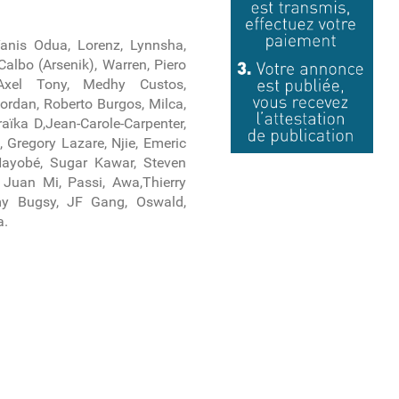
Yanis Odua, Lorenz, Lynnsha,
albo (Arsenik), Warren, Piero
Axel Tony, Medhy Custos,
ordan, Roberto Burgos, Milca,
aïka D,Jean-Carole-Carpenter,
 Gregory Lazare, Njie, Emeric
Nayobé, Sugar Kawar, Steven
Juan Mi, Passi, Awa,Thierry
my Bugsy, JF Gang, Oswald,
a.