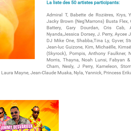
La liste des 50 artistes participants:
Admiral T, Babette de Rozières, Krys, 
Jacky Brown (Neg’Marrons) Busta Flex, C
Battery, Gary Dourdan, Cris Cab, 
Nyanda,Jessica Dorsey, J. Perry, Aycee J
DJ Mike One, Shabba,Tina Ly, Gyver, Str
Jean-luc Guizone, Kim, Michaëlle, Kimsé,
(Skyrock), Pompis, Anthony Faulkner, 
Morris, Thayna, Noah Lunsi, Fabyan & 
Cham, Nesly, J Perry, Kameleon, Sto
la, Laura Mayne, Jean-Claude Muaka, Nyla, Yannick, Princess Erik