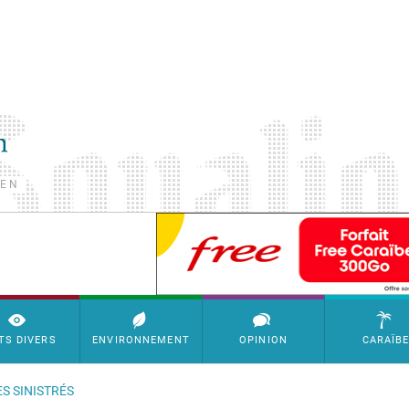
TEN
SimpleAds Block Bannière
TS DIVERS
ENVIRONNEMENT
OPINION
CARAÏB
S SINISTRÉS