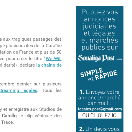
ite aux tragiques passages des
pé plusieurs îles de la Caraïbe
dation de France et plus de 50
s pour créer le titre “
We Will
lidarité», déclare
la chaîne de
cembre dernier sur plusieurs
treaming légales
. Tous les
 et enregistré aux Studios de
 Carollo
, le clip véhicule des
 Trace.