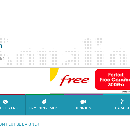
TEN
SimpleAds Block Bannière
TS DIVERS
ENVIRONNEMENT
OPINION
CARAÏB
'ON PEUT SE BAIGNER