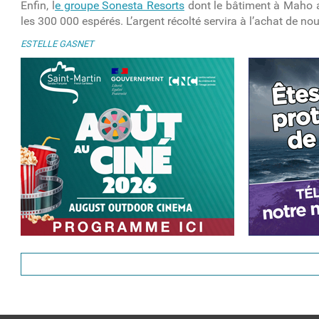
Enfin, l
e groupe Sonesta Resorts
dont le bâtiment à Maho a 
les 300 000 espérés. L’argent récolté servira à l’achat de n
ESTELLE GASNET