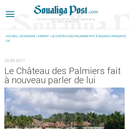
Aller au contenu principal
TOUTE L'ACTUALITÉ DE SAINT-MARTIN &
DE SINT MAARTEN
ACCUEIL
>
ECONOMIE
>
ARGENT
> LE CHÂTEAU DES PALMIERS FAIT À NOUVEAU PARLER DE
LUI
VOUS ÊTES ICI
24.08.2017
Le Château des Palmiers fait
à nouveau parler de lui