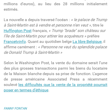
millions d'euros), au lieu des 28 millions initialement
estimés.
La nouvelle a depuis traversé l'océan :
« le palace de Trump
à Saint-Martin est à vendre et personne n’en veut »
, titre le
Huffington Post
français,
«
Trump "brade" son château sur
l'île de Saint-Martin pour attirer les acquéreurs »
préfère
Francetvinfo
. Quant au
quotidien belge
La libre Belgique
, il
affirme carrément :
«
Personne ne veut du splendide palace
de Donald Trump à Saint-Martin »
Selon le Washington Post, la vente du domaine serait l’une
des plus grosses transactions parmi les biens du locataire
de la Maison blanche depuis sa prise de fonction. L’agence
de presse américaine Associated Press a récemment
soulevé
les difficultés que la vente de la propriété pourrait
poser en termes d’éthique
.
FANNY FONTAN