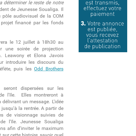
a déterminer le reste de notre
dent de Jeunesse Soualiga. Il
du pôle audiovisuel de la COM
 projet financé par les fonds
era le 12 juillet à 18h30 au
r une soirée de projection
on. Leawony et Elona Javois
r introduire les discours du
éfète, puis les
Odd Brothers
 seront dispersées sur les
de l'île. Elles montreront à
m délivrant un message. L'idée
 jusqu'à la rentrée. A partir de
es de visionnage suivies de
de l'île. Jeunesse Soualiga
ions afin d'inviter le maximum
 sur cette histoire, savoir quel