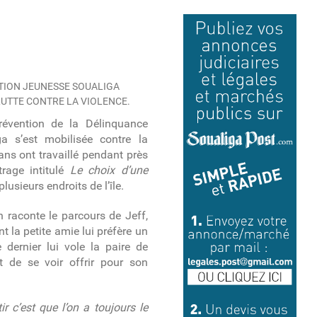
IATION JEUNESSE SOUALIGA
LUTTE CONTRE LA VIOLENCE.
évention de la Délinquance
a s’est mobilisée contre la
ans ont travaillé pendant près
trage intitulé
Le choix d’une
lusieurs endroits de l’île.
n raconte le parcours de Jeff,
t la petite amie lui préfère un
dernier lui vole la paire de
t de se voir offrir pour son
r c’est que l’on a toujours le