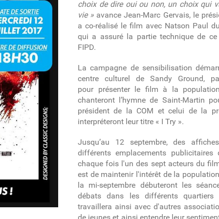
choix de dire oui ou non, un choix qui v
vie »
avance Jean-Marc Gervais, le prési
a co-réalisé le film avec Natson Paul 
qui a assuré la partie technique de ce
FIPD.
La campagne de sensibilisation démarr
centre culturel de Sandy Ground, pa
pour présenter le film à la populati
chanteront l’hymne de Saint-Martin pou
président de la COM et celui de la pr
interpréteront leur titre « I Try ».
Jusqu’au 12 septembre, des affiches
différents emplacements publicitaires 
chaque fois l'un des sept acteurs du fil
est de maintenir l'intérêt de la population
la mi-septembre débuteront les séanc
débats dans les différents quartiers 
travaillera ainsi avec d'autres associat
de jeunes et ainsi entendre leur sentiment