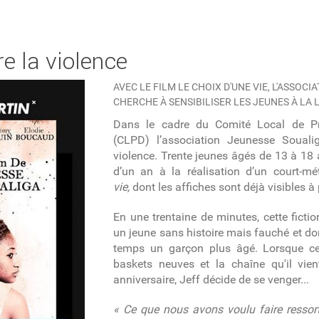
e la violence
AVEC LE FILM LE CHOIX D'UNE VIE, L'ASSOC
CHERCHE À SENSIBILISER LES JEUNES À LA 
Dans le cadre du Comité Local de Pr
(CLPD) l’association Jeunesse Soualig
violence. Trente jeunes âgés de 13 à 18 
d’un an à la réalisation d’un court-mé
vie,
dont les affiches sont déjà visibles à p
En une trentaine de minutes, cette fictio
un jeune sans histoire mais fauché et don
temps un garçon plus âgé. Lorsque ce 
baskets neuves et la chaîne qu'il vien
anniversaire, Jeff décide de se venger...
« Ce que nous avons voulu faire ressorti