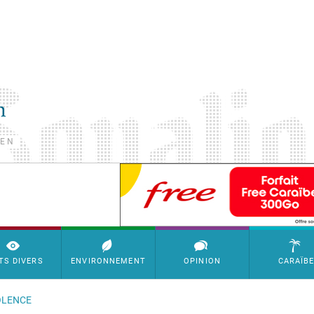
TEN
SimpleAds Block Bannière
TS DIVERS
ENVIRONNEMENT
OPINION
CARAÏB
IOLENCE