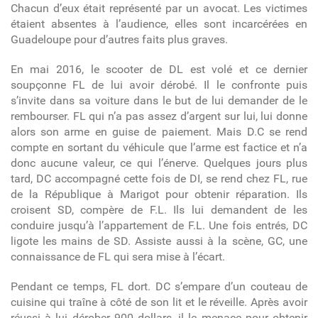
Chacun d’eux était représenté par un avocat. Les victimes
étaient absentes à l’audience, elles sont incarcérées en
Guadeloupe pour d’autres faits plus graves.
En mai 2016, le scooter de DL est volé et ce dernier
soupçonne FL de lui avoir dérobé. Il le confronte puis
s’invite dans sa voiture dans le but de lui demander de le
rembourser. FL qui n’a pas assez d’argent sur lui, lui donne
alors son arme en guise de paiement. Mais D.C se rend
compte en sortant du véhicule que l’arme est factice et n’a
donc aucune valeur, ce qui l’énerve. Quelques jours plus
tard, DC accompagné cette fois de DI, se rend chez FL, rue
de la République à Marigot pour obtenir réparation. Ils
croisent SD, compère de F.L. Ils lui demandent de les
conduire jusqu’à l’appartement de F.L. Une fois entrés, DC
ligote les mains de SD. Assiste aussi à la scène, GC, une
connaissance de FL qui sera mise à l’écart.
Pendant ce temps, FL dort. DC s’empare d’un couteau de
cuisine qui traîne à côté de son lit et le réveille. Après avoir
réussi à lui dérober 900 dollars, il le menace pour obtenir