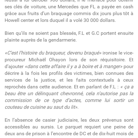
ses clés de voiture, une Mercedes que FL a payée en cash
grâce aux fruits d’un braquage commis dix jours plus tôt à
Howell center et lors duquel il a volé 30 000 dollars.
Bien qu’ils ne soient pas blessés, F.L et G.C portent ensuite
plainte auprès de la gendarmerie.
«C’est l’histoire du braqueur, devenu braqué»
ironise le vice-
procureur Michaël Ohayon lors de son réquisitoire. Et
d’ajouter
«dans cette affaire il y a à boire et à manger»
pour
décrire à la fois les profils des victimes, bien connues des
services de la justice, et les faits contextuels à ceux
reprochés dans cette audience. Et en parlant de F.L :
« ça a
beau être un délinquant chevronné, cela n’autorise pas la
commission de ce type d’actes, comme lui sortir un
couteau de cuisine au saut du lit»
.
En l’absence de casier judiciaire, les deux prévenus sont
accessibles au sursis. Le parquet requiert une peine de
deux ans de prison à l’encontre de DC et de dix-huit mois de