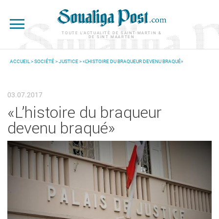
Aller au contenu principal
TOUTE L'ACTUALITÉ DE SAINT-MARTIN &
DE SINT MAARTEN
ACCUEIL
>
SOCIÉTÉ
>
JUSTICE
> «L’HISTOIRE DU BRAQUEUR DEVENU BRAQUÉ»
VOUS ÊTES ICI
03.07.2017
«L’histoire du braqueur
devenu braqué»