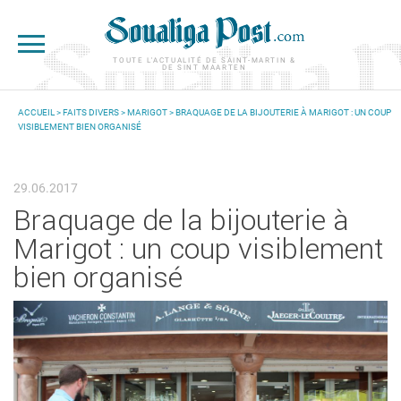
Aller au contenu principal
TOUTE L'ACTUALITÉ DE SAINT-MARTIN &
DE SINT MAARTEN
ACCUEIL
>
FAITS DIVERS
>
MARIGOT
> BRAQUAGE DE LA BIJOUTERIE À MARIGOT : UN COUP
VISIBLEMENT BIEN ORGANISÉ
VOUS ÊTES ICI
29.06.2017
Braquage de la bijouterie à
Marigot : un coup visiblement
bien organisé