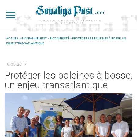
Aller au contenu principal
TOUTE L'ACTUALITÉ DE SAINT-MARTIN &
DE SINT MAARTEN
ACCUEIL
>
ENVIRONNEMENT
>
BIODIVERSITÉ
> PROTÉGER LES BALEINES À BOSSE, UN
ENJEU TRANSATLANTIQUE
VOUS ÊTES ICI
19.05.2017
Protéger les baleines à bosse,
un enjeu transatlantique