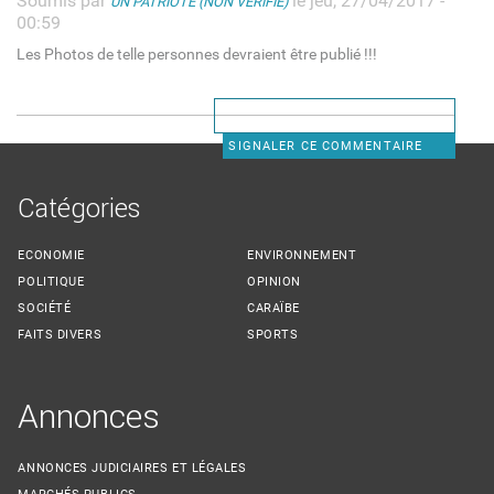
Soumis par
le jeu, 27/04/2017 -
UN PATRIOTE (NON VÉRIFIÉ)
00:59
Les Photos de telle personnes devraient être publié !!!
SIGNALER CE COMMENTAIRE
Catégories
ECONOMIE
ENVIRONNEMENT
POLITIQUE
OPINION
SOCIÉTÉ
CARAÏBE
FAITS DIVERS
SPORTS
Annonces
ANNONCES JUDICIAIRES ET LÉGALES