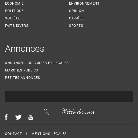
ECONOMIE
ENVIRONNEMENT
POLITIQUE
OPINION
SOCIÉTÉ
CARAÏBE
FAITS DIVERS
SPORTS
Annonces
ANNONCES JUDICIAIRES ET LÉGALES
MARCHÉS PUBLICS
PETITES ANNONCES
Météo du jour
Menu Footer
CONTACT
MENTIONS LÉGALES