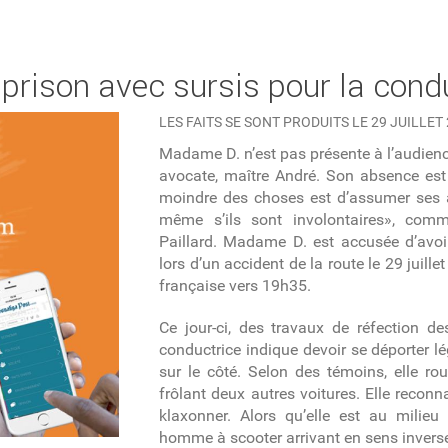
 prison avec sursis pour la cond
LES FAITS SE SONT PRODUITS LE 29 JUILLET
Madame D. n’est pas présente à l’audience
avocate, maître André. Son absence est 
moindre des choses est d’assumer ses a
même s’ils sont involontaires», comm
Paillard. Madame D. est accusée d’avo
lors d’un accident de la route le 29 juill
française vers 19h35.
Ce jour-ci, des travaux de réfection des
conductrice indique devoir se déporter lé
sur le côté. Selon des témoins, elle ro
frôlant deux autres voitures. Elle reconn
klaxonner. Alors qu’elle est au milieu
homme à scooter arrivant en sens invers