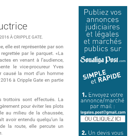
uctrice
 2016 À CRIPPLE GATE.
, elle est représentée par son
regrettée par le parquet. «La
ctes en venant à l’audience,
ente le vice-procureur Yves
ir causé la mort d’un homme
et 2016 à Cripple Gate en partie
 trottoirs sont effectués. La
gèrement pour éviter les plots
ule au milieu de la chaussée,
aît avoir entendu quelqu’un la
 de la route, elle percute un
e.