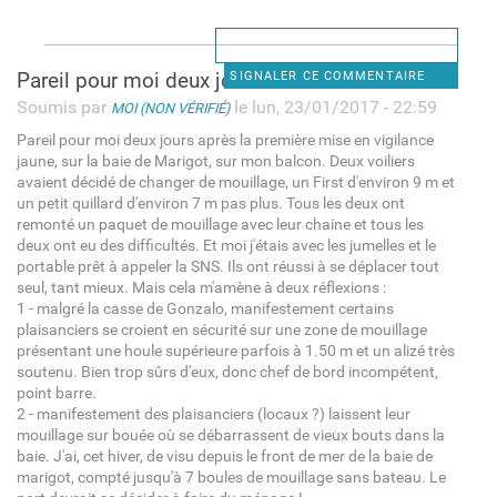
Pareil pour moi deux jours
SIGNALER CE COMMENTAIRE
Soumis par
le lun, 23/01/2017 - 22:59
MOI (NON VÉRIFIÉ)
Pareil pour moi deux jours après la première mise en vigilance
jaune, sur la baie de Marigot, sur mon balcon. Deux voiliers
avaient décidé de changer de mouillage, un First d'environ 9 m et
un petit quillard d'environ 7 m pas plus. Tous les deux ont
remonté un paquet de mouillage avec leur chaine et tous les
deux ont eu des difficultés. Et moi j'étais avec les jumelles et le
portable prêt à appeler la SNS. Ils ont réussi à se déplacer tout
seul, tant mieux. Mais cela m'amène à deux réflexions :
1 - malgré la casse de Gonzalo, manifestement certains
plaisanciers se croient en sécurité sur une zone de mouillage
présentant une houle supérieure parfois à 1.50 m et un alizé très
soutenu. Bien trop sûrs d'eux, donc chef de bord incompétent,
point barre.
2 - manifestement des plaisanciers (locaux ?) laissent leur
mouillage sur bouée où se débarrassent de vieux bouts dans la
baie. J'ai, cet hiver, de visu depuis le front de mer de la baie de
marigot, compté jusqu'à 7 boules de mouillage sans bateau. Le