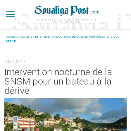
Aller au contenu principal
TOUTE L'ACTUALITÉ DE SAINT-MARTIN &
DE SINT MAARTEN
ACCUEIL
>
SOCIÉTÉ
> INTERVENTION NOCTURNE DE LA SNSM POUR UN BATEAU À LA
DÉRIVE
VOUS ÊTES ICI
23.01.2017
Intervention nocturne de la
SNSM pour un bateau à la
dérive