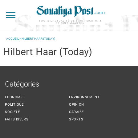
Aller au contenu principal
TOUTE L'ACTUALITÉ DE SAINT-MARTIN &
DE SINT MAARTEN
ACCUEIL
> HILBERT HAAR (TODAY)
VOUS ÊTES ICI
Hilbert
Haar (Today)
Catégories
ECONOMIE
ENVIRONNEMENT
POLITIQUE
OPINION
SOCIÉTÉ
CARAÏBE
FAITS DIVERS
SPORTS