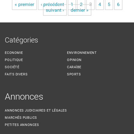
« premier
‹ précédent
1
2
3
4
5
6
Pages
suivant ›
dernier »
Catégories
ECONOMIE
ENVIRONNEMENT
POLITIQUE
OPINION
SOCIÉTÉ
CARAÏBE
FAITS DIVERS
SPORTS
Annonces
ANNONCES JUDICIAIRES ET LÉGALES
MARCHÉS PUBLICS
PETITES ANNONCES