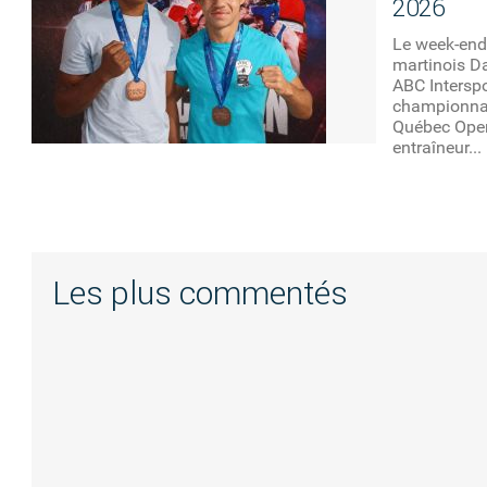
2026
Le week-end 
martinois Da
ABC Interspo
championnat
Québec Open
entraîneur...
Les plus commentés