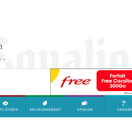
TEN
SimpleAds Block Bannière
TS DIVERS
ENVIRONNEMENT
OPINION
CARAÏB