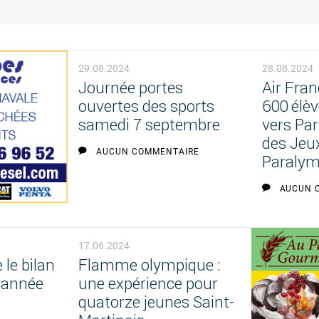
29.08.2024
28.08.2024
Journée portes
Air Fran
ouvertes des sports
600 élè
samedi 7 septembre
vers Par
des Jeu
AUCUN COMMENTAIRE
Paralym
AUCUN 
17.06.2024
le bilan
Flamme olympique :
 année
une expérience pour
quatorze jeunes Saint-