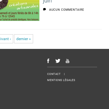
juin
AUCUN COMMENTAIRE
ivant ›
dernier »
Menu Footer
CONTACT
MENTIONS LÉGALES