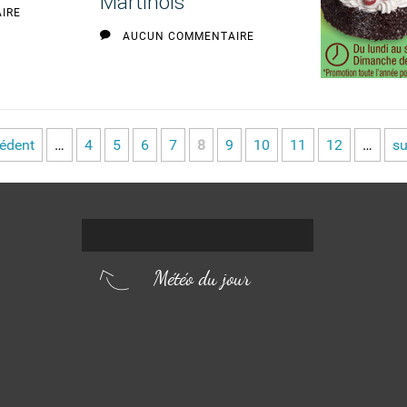
Martinois
IRE
AUCUN COMMENTAIRE
cédent
…
4
5
6
7
8
9
10
11
12
…
su
Météo du jour