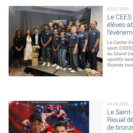
VOUS ÊTES ICI
02.07.2026
Le CEES 
élèves-at
l’évènem
Le Centre d'
sport (CEES)
au Grand Ca
sportifs sai
illustrés tou
04.06.2026
Le Saint
Rioual d
de bronz