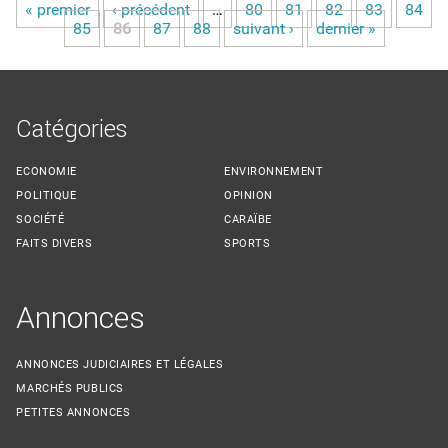
« premier
‹ précédent
…
80
81
82
83
84
Pages
85
86
87
88
suivant ›
dernier »
Catégories
ECONOMIE
ENVIRONNEMENT
POLITIQUE
OPINION
SOCIÉTÉ
CARAÏBE
FAITS DIVERS
SPORTS
Annonces
ANNONCES JUDICIAIRES ET LÉGALES
MARCHÉS PUBLICS
PETITES ANNONCES