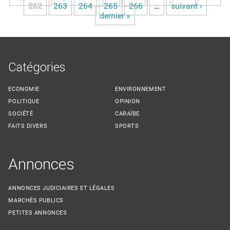
Pages
262
263
264
265
266
…
suivant ›
dernier »
Catégories
ECONOMIE
ENVIRONNEMENT
POLITIQUE
OPINION
SOCIÉTÉ
CARAÏBE
FAITS DIVERS
SPORTS
Annonces
ANNONCES JUDICIAIRES ET LÉGALES
MARCHÉS PUBLICS
PETITES ANNONCES