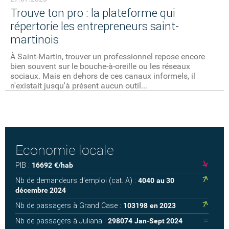
Trouve ton pro : la plateforme qui
répertorie les entrepreneurs saint-
martinois
À Saint-Martin, trouver un professionnel repose encore
bien souvent sur le bouche-à-oreille ou les réseaux
sociaux. Mais en dehors de ces canaux informels, il
n'existait jusqu'à présent aucun outil...
Economie locale
PIB :
16692
€/hab
Nb de demandeurs d'emploi (cat. A) :
4040
au 30
décembre 2024
Nb de passagers à Grand Case :
103198
en 2023
Nb de passagers à Juliana :
298074
Jan-Sept 2024