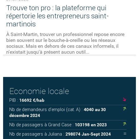
Trouve ton pro : la plateforme qui
répertorie les entrepreneurs saint-
martinois
À Saint-Martin, trouver un professionnel repose encore
bien souvent sur le bouche-à-oreille ou les réseaux
sociaux. Mais en dehors de ces canaux informels, il
n'existait jusqu'à présent aucun outil...
Economie locale
PIB :
16692
€/hab
Nb de demandeurs d'emploi (cat. A) :
4040
au 30
décembre 2024
Nb de passagers à Grand Case :
103198
en 2023
Nb de passagers à Juliana :
298074
Jan-Sept 2024