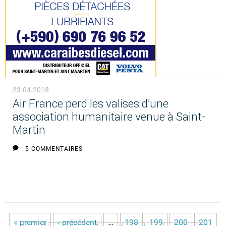
23.04.2018
Air France perd les valises d’une
association humanitaire venue à Saint-
Martin
5 COMMENTAIRES
« premier
‹ précédent
…
198
199
200
201