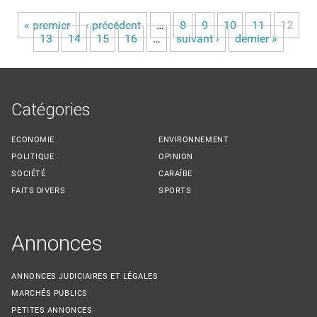
« premier
‹ précédent
…
8
9
10
11
12
Pages
13
14
15
16
…
suivant ›
dernier »
Catégories
ECONOMIE
ENVIRONNEMENT
POLITIQUE
OPINION
SOCIÉTÉ
CARAÏBE
FAITS DIVERS
SPORTS
Annonces
ANNONCES JUDICIAIRES ET LÉGALES
MARCHÉS PUBLICS
PETITES ANNONCES