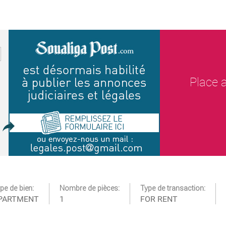
Place a
pe de bien:
Nombre de pièces:
Type de transaction:
PARTMENT
1
FOR RENT