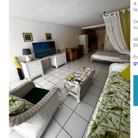
A 
la
Ce
nu
Id
D
Po
g