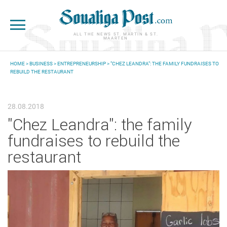
Skip to main content
ALL THE NEWS ST. MARTIN & ST.
MAARTEN
HOME
>
BUSINESS
>
ENTREPRENEURSHIP
> "CHEZ LEANDRA": THE FAMILY FUNDRAISES TO
REBUILD THE RESTAURANT
YOU ARE HERE
28.08.2018
"Chez Leandra": the family
fundraises to rebuild the
restaurant