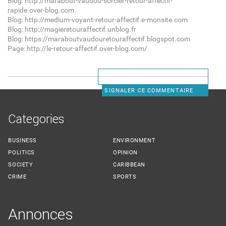
Blog: http://marabout-vaudou-sorcier-retour-affectif-
rapide.over-blog.com
Blog: http://medium-voyant-retour-affectif.e-monsite.com
Blog: http://magieretouraffectif.unblog.fr
Blog: https://maraboutvaudouretouraffectif.blogspot.com
Page: http://le-retour-affectif.over-blog.com/
SIGNALER CE COMMENTAIRE
Categories
BUSINESS
ENVIRONMENT
POLITICS
OPINION
SOCIETY
CARIBBEAN
CRIME
SPORTS
Annonces