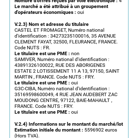
Nombre d'offres reçues par voie électronique :
4
Le marché a été attribué à un groupement
d'opérateurs économiques :
oui
V.2.3) Nom et adresse du titulaire
CASTEL ET FROMAGET, Numéro national
d'identification : 34273235100016, 35 AVENUE
CLEMENT FAYAT, 32500, FLEURANCE, FRANCE.
Code NUTS : FR.
Le titulaire est une PME :
non
SAMIVER, Numéro national d'identification :
43891326100022, RUE DES ABORIGENES
ESTATE 2 LOTISSEMENT 11 A 13, 97150, SAINT
MARTIN , FRANCE. Code NUTS : FRY.
Le titulaire est une PME :
oui
G3C-CIBA, Numéro national d'identification :
35169598600049, 4 RUE JEAN AUDEBERT ZAC
MOUDONG CENTRE, 97122, BAIE-MAHAULT ,
FRANCE. Code NUTS : FRY.
Le titulaire est une PME :
oui
V.2.4) Informations sur le montant du marché/lot
Estimation initiale du montant :
5596902 euros
(Hors TVA).