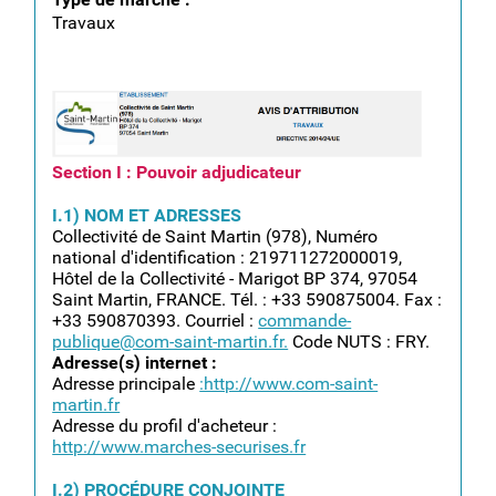
Travaux
capture_decran_2023-03-
13_a_10.10.25.png
Section I : Pouvoir adjudicateur
I.1) NOM ET ADRESSES
Collectivité de Saint Martin (978), Numéro
national d'identification : 219711272000019,
Hôtel de la Collectivité - Marigot BP 374, 97054
Saint Martin, FRANCE. Tél. : +33 590875004. Fax :
+33 590870393. Courriel :
commande-
publique@com-saint-martin.fr.
Code NUTS : FRY.
Adresse(s) internet :
Adresse principale
:http://www.com-saint-
martin.fr
Adresse du profil d'acheteur :
http://www.marches-securises.fr
I.2) PROCÉDURE CONJOINTE