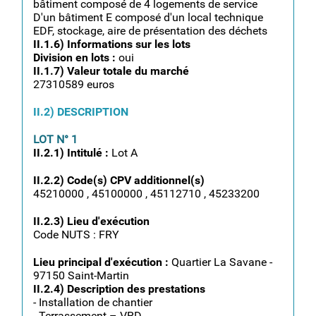
bâtiment composé de 4 logements de service
D'un bâtiment E composé d'un local technique
EDF, stockage, aire de présentation des déchets
II.1.6) Informations sur les lots
Division en lots :
oui
II.1.7) Valeur totale du marché
27310589 euros
II.2) DESCRIPTION
LOT N° 1
II.2.1) Intitulé :
Lot A
II.2.2) Code(s) CPV additionnel(s)
45210000 , 45100000 , 45112710 , 45233200
II.2.3) Lieu d'exécution
Code NUTS : FRY
Lieu principal d'exécution :
Quartier La Savane -
97150 Saint-Martin
II.2.4) Description des prestations
- Installation de chantier
- Terrassement – VRD