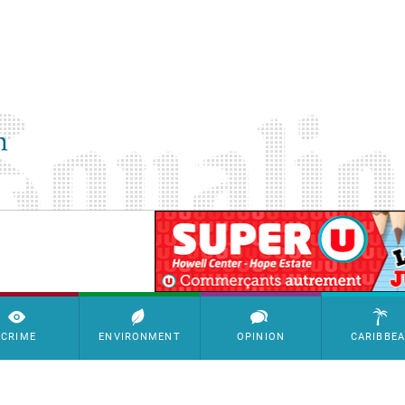
SimpleAds Block Bannière
CRIME
ENVIRONMENT
OPINION
CARIBBE