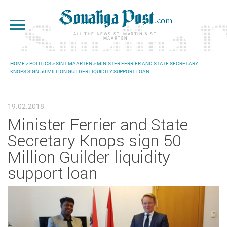
Skip to main content
ALL THE NEWS ST. MARTIN & ST.
MAARTEN
HOME
>
POLITICS
>
SINT MAARTEN
> ​MINISTER FERRIER AND STATE SECRETARY
KNOPS SIGN 50 MILLION GUILDER LIQUIDITY SUPPORT LOAN
YOU ARE HERE
19.02.2018
​Minister Ferrier and State
Secretary Knops sign 50
Million Guilder liquidity
support loan